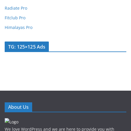
Radiate Pro
Fitclub Pro
Himalayas Pro
TG: 125×125 Ads
About Us
We love WordPress and we are here to provide you with