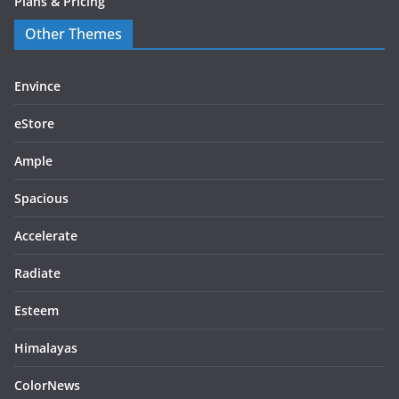
Plans & Pricing
Other Themes
Envince
eStore
Ample
Spacious
Accelerate
Radiate
Esteem
Himalayas
ColorNews